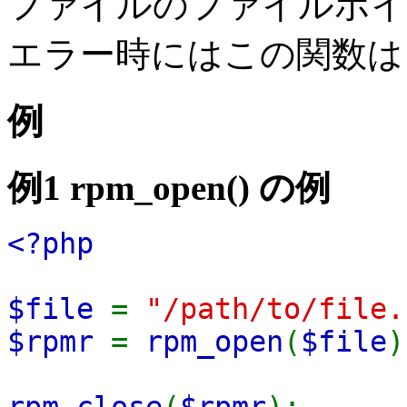
ファイルのファイルポイ
エラー時にはこの関数
例
例1
rpm_open()
の例
<?php
$file
=
"/path/to/file.
$rpmr
=
rpm_open
(
$file
)
rpm_close
(
$rpmr
);