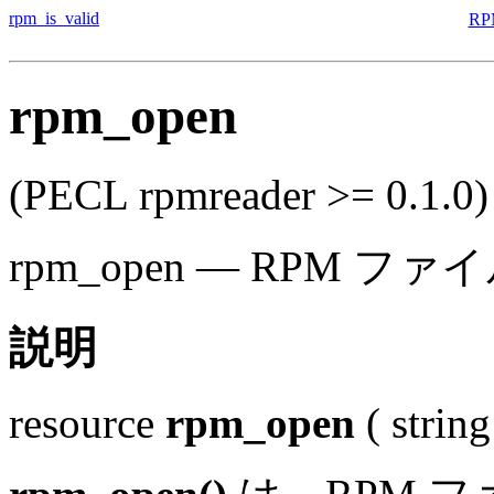
rpm_is_valid
R
rpm_open
(PECL rpmreader >= 0.1.0)
rpm_open
—
RPM ファ
説明
resource
rpm_open
(
string