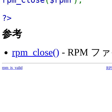
?>
参考
rpm_close()
- RPM 
rpm_is_valid
R