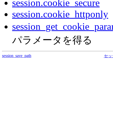
session.cookie_secure
session.cookie_httponly
session_get_cookie_para
パラメータを得る
session_save_path
セッ