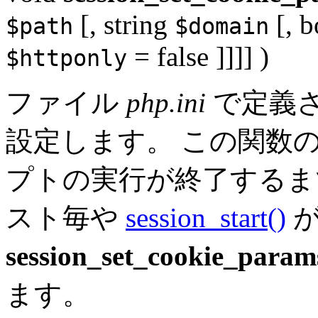
[,
string
[,
b
$path
$domain
= false
]]]] )
$httponly
ファイル
php.ini
で定義
設定します。 この関数
プトの実行が終了するま
スト毎や
session_start()
が
session_set_cookie_param
ます。