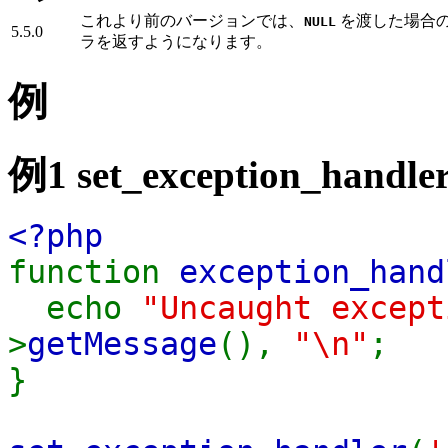
これより前のバージョンでは、
を渡した場合
NULL
5.5.0
ラを返すようになります。
例
例1
set_exception_handler
<?php
function
exception_hand
echo
"Uncaught excep
>
getMessage
(),
"\n"
;
}