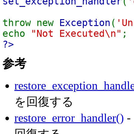
set_exception_handler
(
'
throw new
Exception
(
'Un
echo
"Not Executed\n"
;
?>
参考
restore_exception_handle
を回復する
restore_error_handler()
回復する