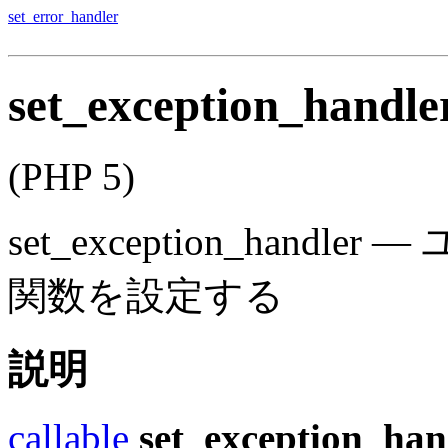
set_error_handler
set_exception_handle
(PHP 5)
set_exception_handler
—
関数を設定する
説明
callable
set_exception_han