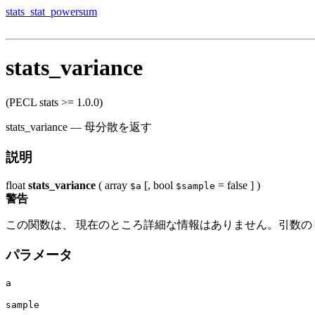
stats_stat_powersum
stats_variance
(PECL stats >= 1.0.0)
stats_variance
—
母分散を返す
説明
float
stats_variance
(
array
[,
bool
= false
] )
$a
$sample
警告
この関数は、 現在のところ詳細な情報はありません。引数の
パラメータ
a
sample