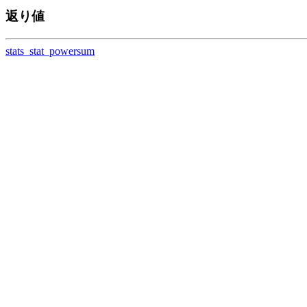
返り値
stats_stat_powersum