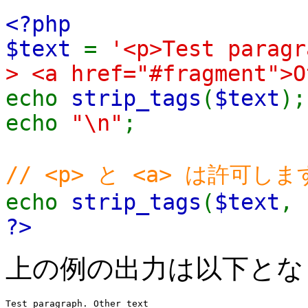
<?php
$text
=
'<p>Test paragr
> <a href="#fragment">O
echo
strip_tags
(
$text
);
echo
"\n"
;
// <p> と <a> は許可しま
echo
strip_tags
(
$text
,
?>
上の例の出力は以下とな
Test paragraph. Other text
