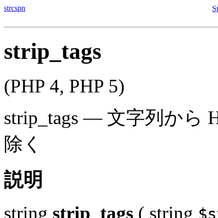
strcspn
S
strip_tags
(PHP 4, PHP 5)
strip_tags
—
文字列から H
除く
説明
string
strip_tags
(
string
$s