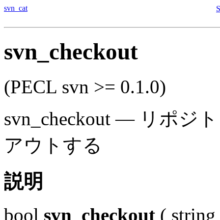
svn_cat
svn_checkout
(PECL svn >= 0.1.0)
svn_checkout
—
リポジト
アウトする
説明
bool
svn_checkout
(
string