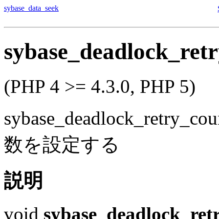
sybase_data_seek
sybase_deadlock_ret
(PHP 4 >= 4.3.0, PHP 5)
sybase_deadlock_retry_cou
数を設定する
説明
void
sybase_deadlock_ret