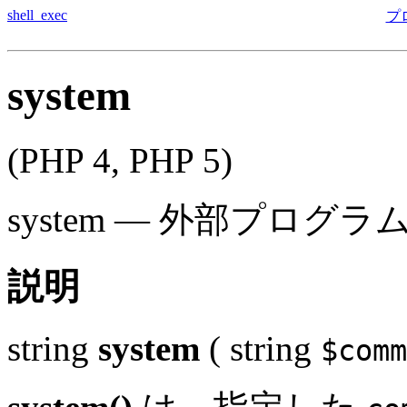
shell_exec
プ
system
(PHP 4, PHP 5)
system
—
外部プログラ
説明
string
system
(
string
$comm