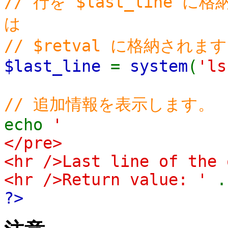
// 行を $last_line
は
// $retval に格納されま
$last_line
=
system
(
'ls
// 追加情報を表示します。
echo
'
</pre>
<hr />Last line of the
<hr />Return value: '
?>