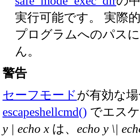
safe_mode_exec_dir
の
実行可能です。 実際
プログラムへのパス
ん。
警告
セーフモード
が有効な場
escapeshellcmd()
でエスケ
y | echo x
は、
echo y \| ech