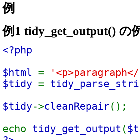
例
例1
tidy_get_output()
の
<?php
$html
=
'<p>paragraph</
$tidy
=
tidy_parse_stri
$tidy
->
cleanRepair
();
echo
tidy_get_output
(
$t
?>