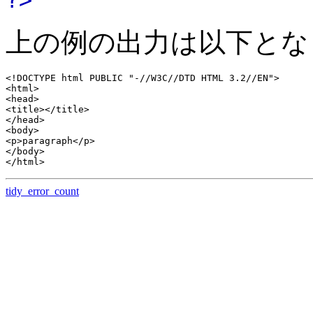
上の例の出力は以下とな
<!DOCTYPE html PUBLIC "-//W3C//DTD HTML 3.2//EN">

<html>

<head>

<title></title>

</head>

<body>

<p>paragraph</p>

</body>

tidy_error_count