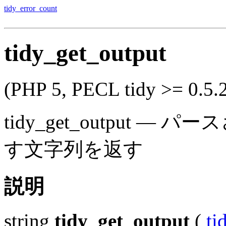
tidy_error_count
tidy_get_output
(PHP 5, PECL tidy >= 0.5.
tidy_get_output
—
パース
す文字列を返す
説明
string
tidy_get_output
(
ti