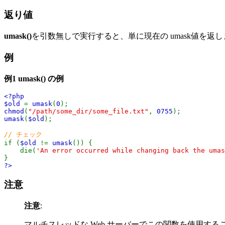
返り値
umask()
を引数無しで実行すると、単に現在の umask値を返
例
例1
umask()
の例
<?php
$old
=
umask
(
0
);
chmod
(
"/path/some_dir/some_file.txt"
,
0755
);
umask
(
$old
);
// チェック
if (
$old
!=
umask
()) {
die(
'An error occurred while changing back the umas
}
?>
注意
注意
:
マルチスレッドな Web サーバーでこの関数を使用す