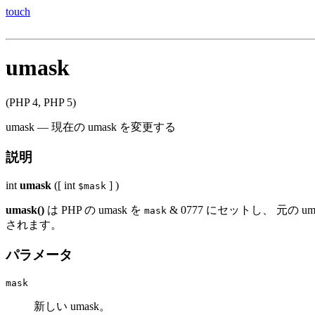
touch
umask
(PHP 4, PHP 5)
umask
—
現在の umask を変更する
説明
int
umask
([
int
] )
$mask
umask()
は PHP の umask を
& 0777 にセットし、 元の
mask
されます。
パラメータ
mask
新しい umask。