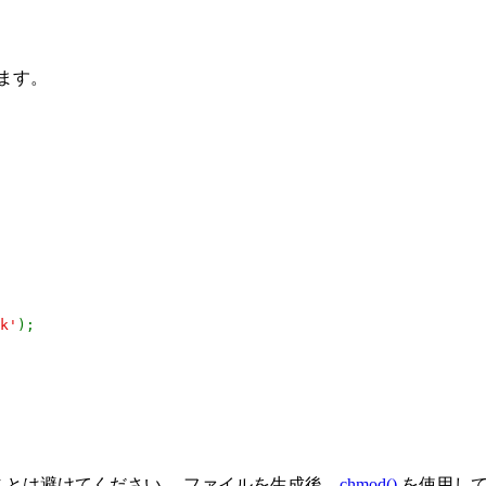
します。
k'
);
ることは避けてください。 ファイルを生成後、
chmod()
を使用して