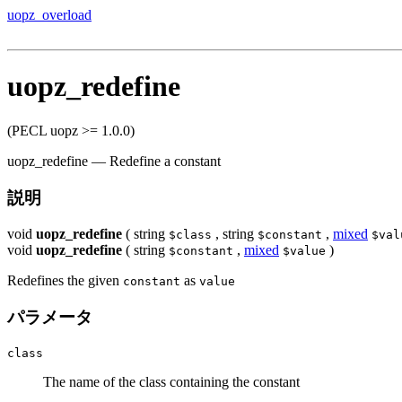
uopz_overload
uopz_redefine
(PECL uopz >= 1.0.0)
uopz_redefine
—
Redefine a constant
説明
void
uopz_redefine
(
string
,
string
,
mixed
$class
$constant
$val
void
uopz_redefine
(
string
,
mixed
)
$constant
$value
Redefines the given
as
constant
value
パラメータ
class
The name of the class containing the constant