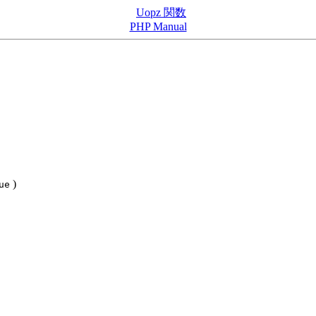
Uopz 関数
PHP Manual
)
ue