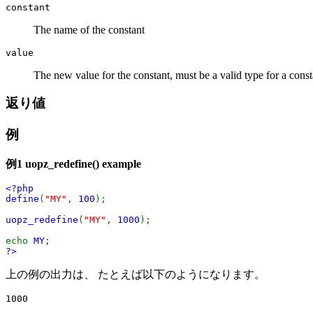
constant
The name of the constant
value
The new value for the constant, must be a valid type for a const
返り値
例
例1
uopz_redefine()
example
<?php
define
(
"MY"
,
100
);
uopz_redefine
(
"MY"
,
1000
);
echo
MY
;
?>
上の例の出力は、 たとえば以下のようになります。