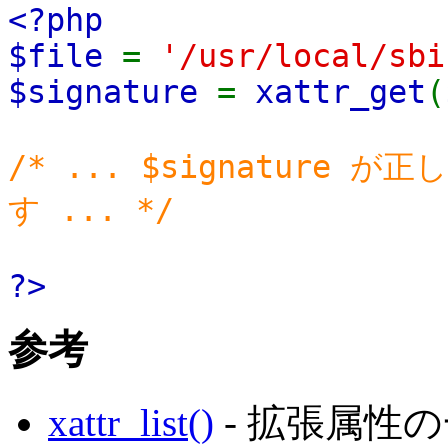
<?php
$file
=
'/usr/local/sbi
$signature
=
xattr_get
(
/* ... $signature
す ... */
?>
参考
xattr_list()
- 拡張属性