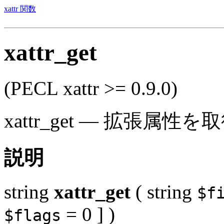
xattr 関数
xattr_get
(PECL xattr >= 0.9.0)
xattr_get
—
拡張属性を取
説明
string
xattr_get
(
string
$f
= 0
] )
$flags