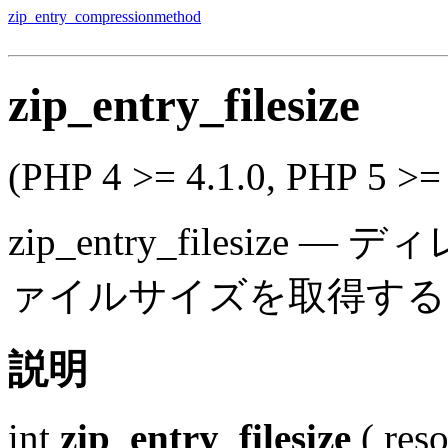
zip_entry_compressionmethod
zip_entry_filesize
(PHP 4 >= 4.1.0, PHP 5 >= 
zip_entry_filesize
—
ディ
ァイルサイズを取得する
説明
int
zip_entry_filesize
(
res