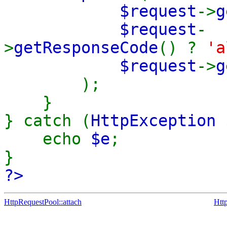
$request
->
g
$request
-
>
getResponseCode
() ?
'
$request
->
g
);
}
} catch (
HttpException 
echo
$e
;
}
?>
HttpRequestPool::attach
Htt