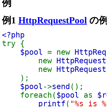
例
例1
HttpRequestPool
の
<?php
try {
$pool
= new
HttpReq
new
HttpRequest
new
HttpRequest
);
$pool
->
send
();
foreach(
$pool
as
$r
printf
(
"%s is %