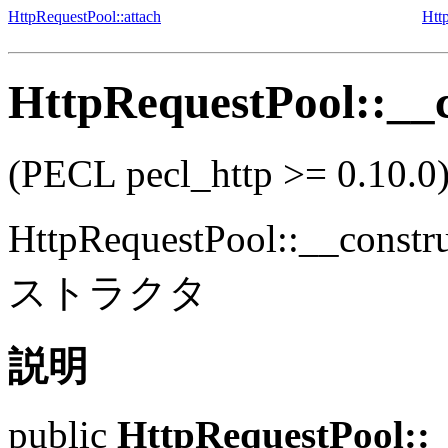
HttpRequestPool::attach
Htt
HttpRequestPool::__c
(PECL pecl_http >= 0.10.0
HttpRequestPool::__constr
ストラクタ
説明
public
HttpRequestPool::_