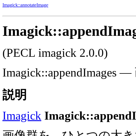
Imagick::annotateImage
Imagick::appendIma
(PECL imagick 2.0.0)
Imagick::appendImages
—
説明
Imagick
Imagick::append
画像群を、ひとつの大き