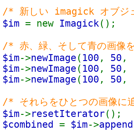
/* 新しい imagick オ
$im
= new
Imagick
();
/* 赤、緑、そして青の画像を
$im
->
newImage
(
100
,
50
,
$im
->
newImage
(
100
,
50
,
$im
->
newImage
(
100
,
50
,
/* それらをひとつの画像に追
$im
->
resetIterator
();
$combined
=
$im
->
append