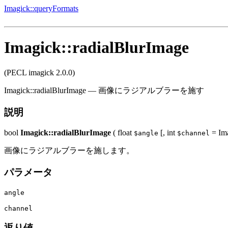
Imagick::queryFormats
Imagick::radialBlurImage
(PECL imagick 2.0.0)
Imagick::radialBlurImage
—
画像にラジアルブラーを施す
説明
bool
Imagick::radialBlurImage
(
float
[,
int
= Im
$angle
$channel
画像にラジアルブラーを施します。
パラメータ
angle
channel
返り値