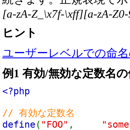
[a-zA-Z_\x7f-\xff][a-zA-Z0-
ヒント
ユーザーレベルでの命名
例1 有効/無効な定数名の
<?php
// 有効な定数名
define
(
"FOO"
,
"some