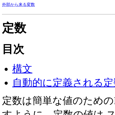
外部から来る変数
定数
目次
構文
自動的に定義される定
定数は簡単な値のためのI
すように、定数の値は 