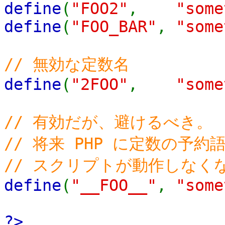
define
(
"FOO2"
,
"some
define
(
"FOO_BAR"
,
"some
// 無効な定数名
define
(
"2FOO"
,
"some
// 有効だが、避けるべき。
// 将来 PHP に定数の予
// スクリプトが動作しなく
define
(
"__FOO__"
,
"some
?>