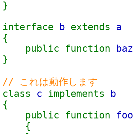
}
interface
b
extends
a
{
public function
baz
}
// これは動作します
class
c
implements
b
{
public function
foo
{