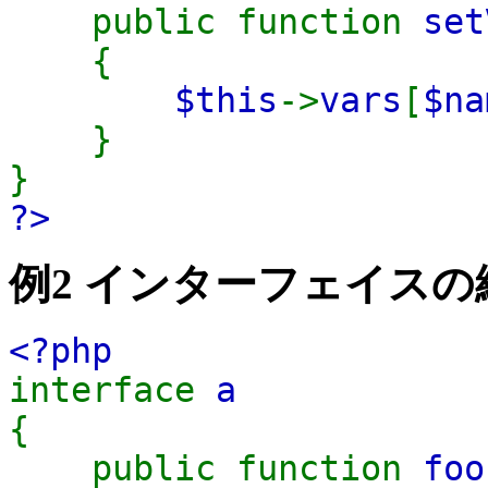
public function
set
{
$this
->
vars
[
$na
}
}
?>
例2 インターフェイスの
<?php
interface
a
{
public function
foo