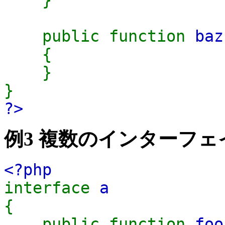
}
public function
baz
{
}
}
?>
例3 複数のインターフ
<?php
interface
a
{
public function
foo