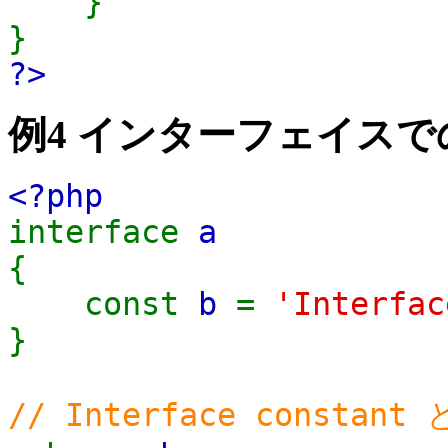
}
}
?>
例4 インターフェイスで
<?php
interface
a
{
const
b
=
'Interfac
}
// Interface constan