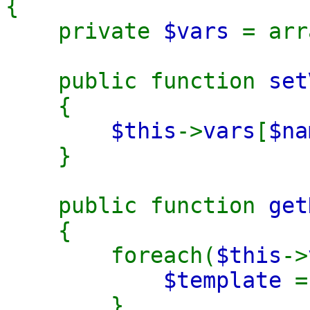
{
private
$vars
= arr
public function
set
{
$this
->
vars
[
$na
}
public function
get
{
foreach(
$this
->
$template
}