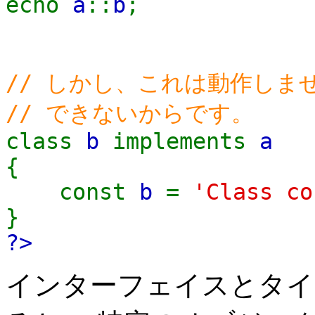
echo
a
::
b
;
// しかし、これは動作しま
// できないからです。
class
b
implements
a
{
const
b
=
'Class co
}
?>
インターフェイスとタイ