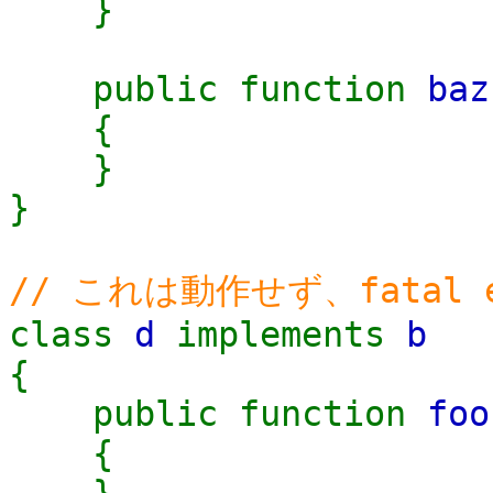
}
public function
baz
{
}
}
// これは動作せず、fatal 
class
d
implements
b
{
public function
foo
{