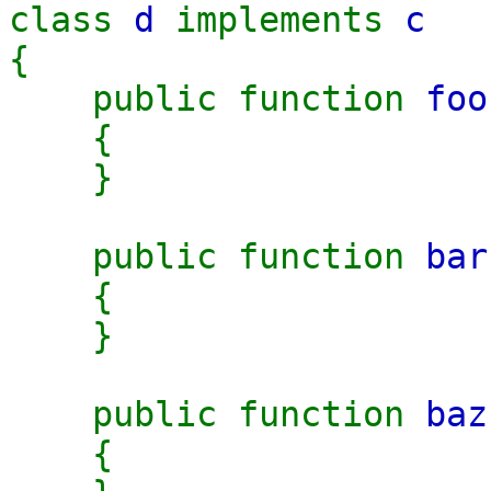
class
d
implements
c
{
public function
foo
{
}
public function
bar
{
}
public function
baz
{