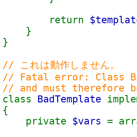
return
$templat
}
}
// これは動作しません。
// Fatal error: Class B
// and must therefore b
class
BadTemplate
impl
{
private
$vars
= arr