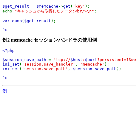
$get_result
=
$memcache
->
get
(
'key'
);
echo
"キャッシュから取得したデータ:<br/>\n"
;
var_dump
(
$get_result
);
?>
例2 memcache セッションハンドラの使用例
<?php
$session_save_path
=
"tcp://
$host
:
$port
?persistent=1&w
ini_set
(
'session.save_handler'
,
'memcache'
);
ini_set
(
'session.save_path'
,
$session_save_path
);
?>
例