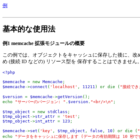
例
基本的な使用法
例1 memcache 拡張モジュールの概要
この例では、オブジェクトをキャッシュに保存した後に、改め
め (接続 ID などの) リソース型を 保存することはできません
<?php
$memcache
= new
Memcache
;
$memcache
->
connect
(
'localhost'
,
11211
) or die (
"接続でき
$version
=
$memcache
->
getVersion
();
echo
"サーバーのバージョン: "
.
$version
.
"<br/>\n"
;
$tmp_object
= new
stdClass
;
$tmp_object
->
str_attr
=
'test'
;
$tmp_object
->
int_attr
=
123
;
$memcache
->
set
(
'key'
,
$tmp_object
,
false
,
10
) or die (
echo
"データをキャッシュに保存します (データの有効期限は 10 秒です)