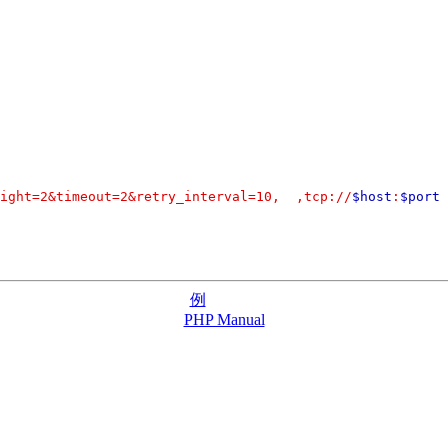
eight=2&timeout=2&retry_interval=10, ,tcp://
$host
:
$port
例
PHP Manual