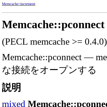
Memcache::increment
Memcache::pconnect
(PECL memcache >= 0.4.0)
Memcache::pconnect
—
m
な接続をオープンする
説明
mixed
Memcache::pconne