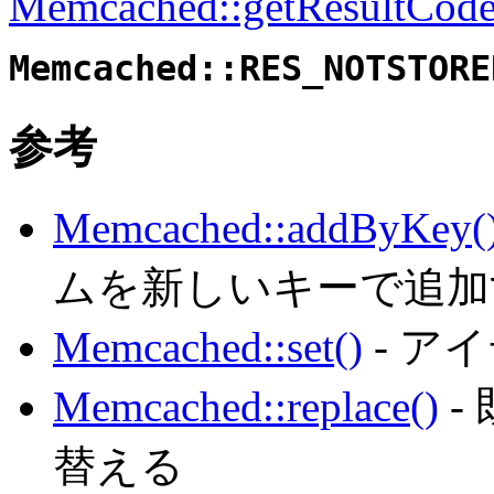
Memcached::getResultCode
Memcached::RES_NOTSTORE
参考
Memcached::addByKey(
ムを新しいキーで追加
Memcached::set()
- ア
Memcached::replace()
-
替える