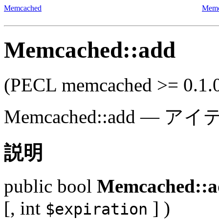
Memcached
Memc
Memcached::add
(PECL memcached >= 0.1.
Memcached::add
—
アイ
説明
public
bool
Memcached::a
[,
int
] )
$expiration