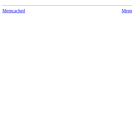
Memcached
Memc