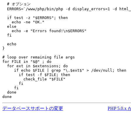
  # オプション

  ERRORS=`/www/php/bin/php -d display_errors=1 -d html_
  if test -z "$ERRORS"; then

    echo -ne "OK."

  else

    echo -e "Errors found!\n$ERRORS"

  fi

  echo

}

# loop over remaining file args

for FILE in "$@" ; do

  for ext in $extensions; do

     if echo $FILE | grep "\.$ext$" > /dev/null; then

       if test -f $FILE; then

         check_file "$FILE"

       fi

     fi

  done

done
データベースサポートの変更
PHP 5.0.x