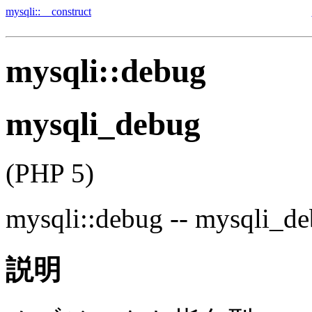
mysqli::__construct
mysqli::debug
mysqli_debug
(PHP 5)
mysqli::debug
--
mysqli_de
説明