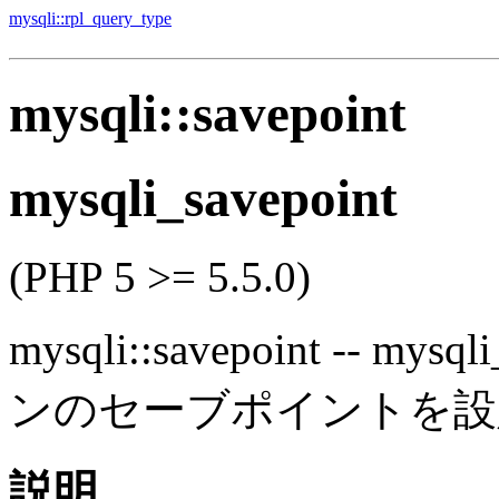
mysqli::rpl_query_type
mysqli::savepoint
mysqli_savepoint
(PHP 5 >= 5.5.0)
mysqli::savepoint
--
mysqli
ンのセーブポイントを設
説明