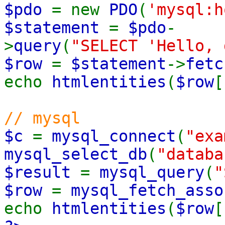
$pdo
= new
PDO
(
'mysql:h
$statement
=
$pdo
-
>
query
(
"SELECT 'Hello, 
$row
=
$statement
->
fetc
echo
htmlentities
(
$row
[
// mysql
$c
=
mysql_connect
(
"exa
mysql_select_db
(
"databa
$result
=
mysql_query
(
"
$row
=
mysql_fetch_asso
echo
htmlentities
(
$row
[