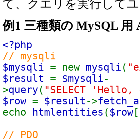
て、クエリを実行してユ
例1 三種類の MySQL 用 
<?php
// mysqli
$mysqli
= new
mysqli
(
"e
$result
=
$mysqli
-
>
query
(
"SELECT 'Hello, 
$row
=
$result
->
fetch_a
echo
htmlentities
(
$row
[
// PDO