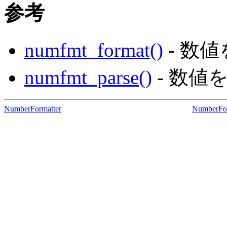
参考
numfmt_format()
- 数
numfmt_parse()
- 数値
NumberFormatter
NumberFor