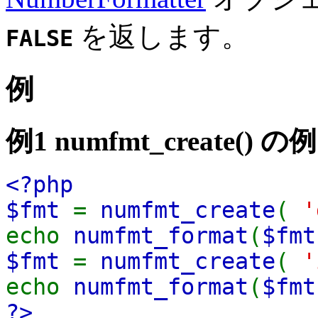
を返します。
FALSE
例
例1
numfmt_create()
の例
<?php
$fmt
=
numfmt_create
(
'
echo
numfmt_format
(
$fmt
$fmt
=
numfmt_create
(
'
echo
numfmt_format
(
$fmt
?>