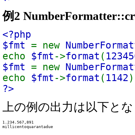
例2
NumberFormatter::cre
<?php
$fmt
= new
NumberFormat
echo
$fmt
->
format
(
12345
$fmt
= new
NumberFormat
echo
$fmt
->
format
(
1142
)
?>
上の例の出力は以下とな
1.234.567,891
