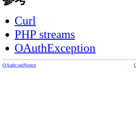
Curl
PHP streams
OAuthException
OAuth::setNonce