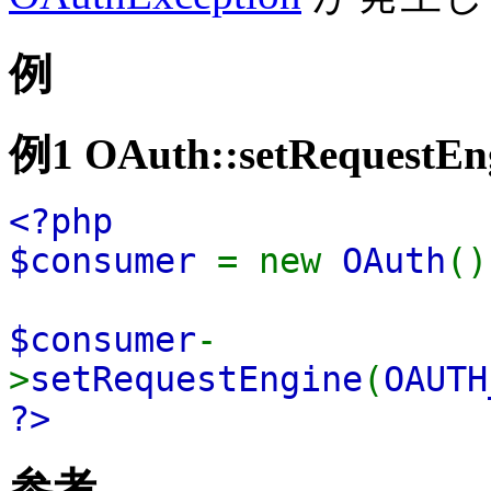
例
例1
OAuth::setRequestEn
<?php
$consumer
= new
OAuth
()
$consumer
-
>
setRequestEngine
(
OAUTH
?>
参考