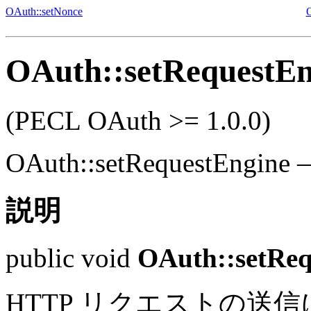
OAuth::setNonce
OAuth::setRequestEn
(PECL OAuth >= 1.0.0)
OAuth::setRequestEngine
説明
public
void
OAuth::setReq
HTTP リクエストの送