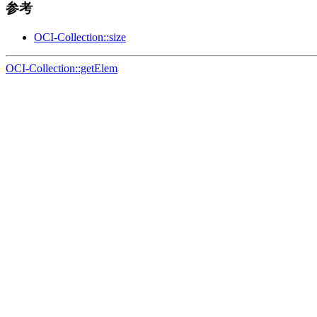
参考
OCI-Collection::size
OCI-Collection::getElem