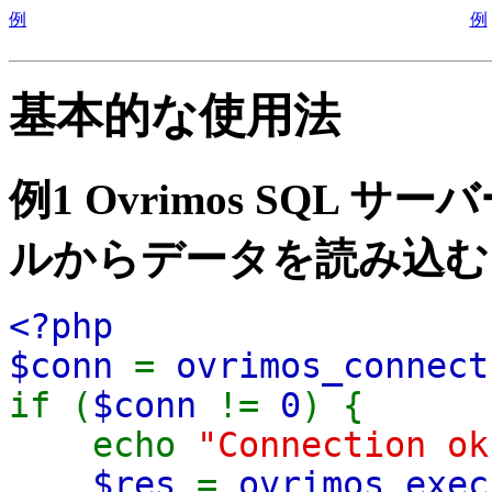
例
例
基本的な使用法
例1 Ovrimos SQL
ルからデータを読み込む
<?php
$conn
=
ovrimos_connect
if (
$conn
!=
0
) {
echo
"Connection ok
$res
=
ovrimos_exec