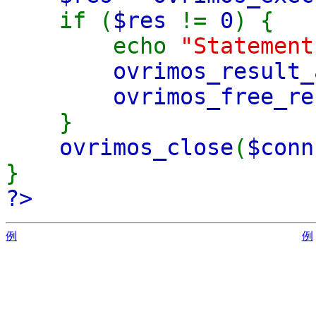
if (
$res
!=
0
) {
echo
"Statement
ovrimos_result_
ovrimos_free_re
}
ovrimos_close
(
$conn
}
?>
例
例