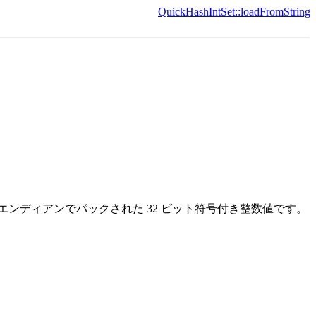
QuickHashIntSet::loadFromString
ンディアンでパックされた 32 ビット符号付き整数値です。