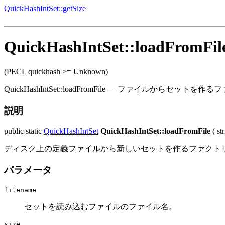
QuickHashIntSet::getSize
QuickHashIntSet::loadFromFil
(PECL quickhash >= Unknown)
QuickHashIntSet::loadFromFile
—
ファイルからセットを作るフ
説明
public
static
QuickHashIntSet
QuickHashIntSet::loadFromFile
(
st
ディスク上の定義ファイルから新しいセットを作るファクトリ
パラメータ
filename
セットを読み込むファイルのファイル名。
size