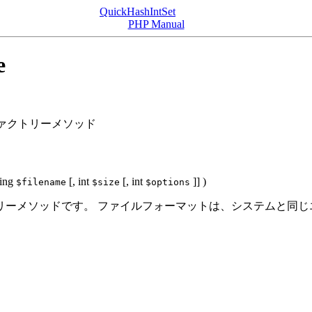
QuickHashIntSet
PHP Manual
e
ァクトリーメソッド
ring
[,
int
[,
int
]] )
$filename
$size
$options
ーメソッドです。 ファイルフォーマットは、システムと同じエ