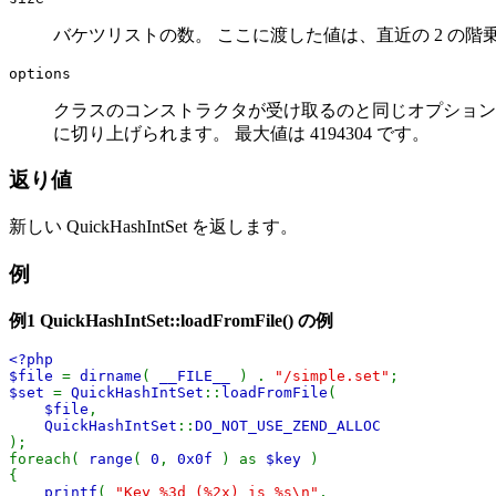
バケツリストの数。 ここに渡した値は、直近の 2 の階乗
options
クラスのコンストラクタが受け取るのと同じオプション。 
に切り上げられます。 最大値は 4194304 です。
返り値
新しい QuickHashIntSet を返します。
例
例1
QuickHashIntSet::loadFromFile()
の例
<?php
$file
=
dirname
(
__FILE__
) .
"/simple.set"
;
$set
=
QuickHashIntSet
::
loadFromFile
(
$file
,
QuickHashIntSet
::
DO_NOT_USE_ZEND_ALLOC
);
foreach(
range
(
0
,
0x0f
) as
$key
)
{
printf
(
"Key %3d (%2x) is %s\n"
,