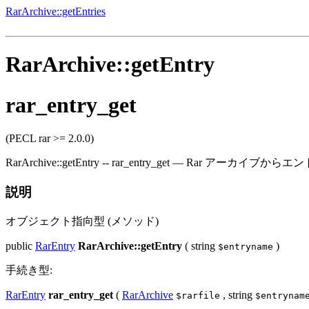
RarArchive::getEntries
RarArchive::getEntry
rar_entry_get
(PECL rar >= 2.0.0)
RarArchive::getEntry
--
rar_entry_get
—
Rar アーカイブからエ
説明
オブジェクト指向型 (メソッド)
public
RarEntry
RarArchive::getEntry
(
string
)
$entryname
手続き型:
RarEntry
rar_entry_get
(
RarArchive
,
string
$rarfile
$entrynam