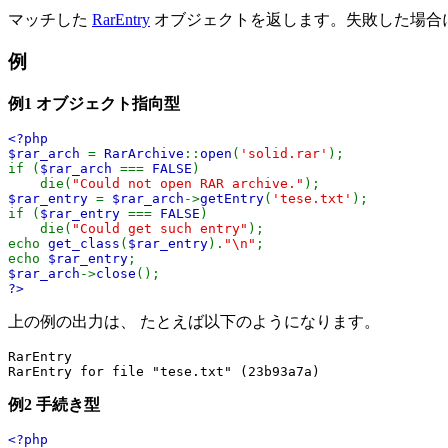
マッチした
RarEntry
オブジェクトを返します。失敗した場合
例
例1 オブジェクト指向型
<?php
$rar_arch
=
RarArchive
::
open
(
'solid.rar'
);
if (
$rar_arch
===
FALSE
)
die(
"Could not open RAR archive."
);
$rar_entry
=
$rar_arch
->
getEntry
(
'tese.txt'
);
if (
$rar_entry
===
FALSE
)
die(
"Could get such entry"
);
echo
get_class
(
$rar_entry
).
"\n"
;
echo
$rar_entry
;
$rar_arch
->
close
();
?>
上の例の出力は、 たとえば以下のようになります。
RarEntry

例2 手続き型
<?php