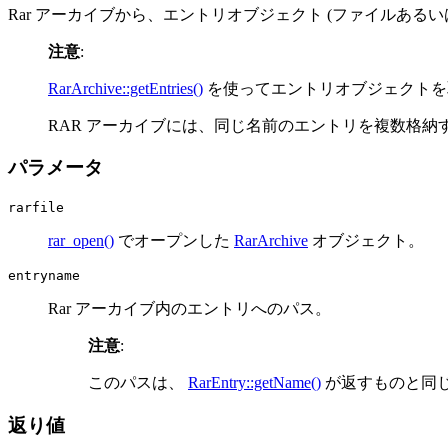
Rar アーカイブから、エントリオブジェクト (ファイルある
注意
:
RarArchive::getEntries()
を使ってエントリオブジェクトを
RAR アーカイブには、同じ名前のエントリを複数格
パラメータ
rarfile
rar_open()
でオープンした
RarArchive
オブジェクト。
entryname
Rar アーカイブ内のエントリへのパス。
注意
:
このパスは、
RarEntry::getName()
が返すものと同
返り値