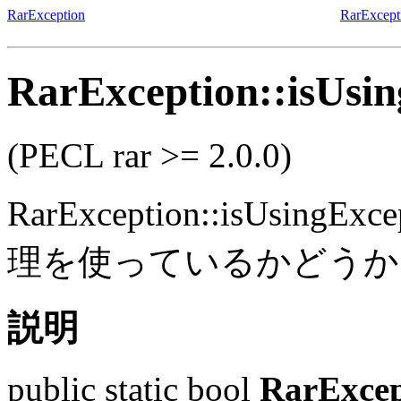
RarException
RarExcept
RarException::isUsin
(PECL rar >= 2.0.0)
RarException::isUsingExce
理を使っているかどうか
説明
public
static
bool
RarExcep