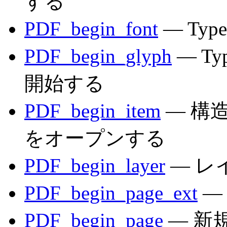
する
PDF_begin_font
— Ty
PDF_begin_glyph
— T
開始する
PDF_begin_item
— 構
をオープンする
PDF_begin_layer
— レ
PDF_begin_page_ext
—
PDF_begin_page
— 新