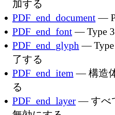
加する
PDF_end_document
— 
PDF_end_font
— Typ
PDF_end_glyph
— Ty
了する
PDF_end_item
— 構造
る
PDF_end_layer
— す
無効にする