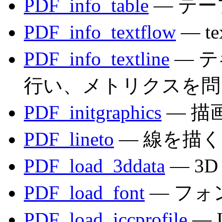
PDF_info_table
— テ
PDF_info_textflow
— t
PDF_info_textline
— 
行い、メトリクスを問
PDF_initgraphics
— 描
PDF_lineto
— 線を描く
PDF_load_3ddata
— 3
PDF_load_font
— フォ
PDF_load_iccprofile
— 