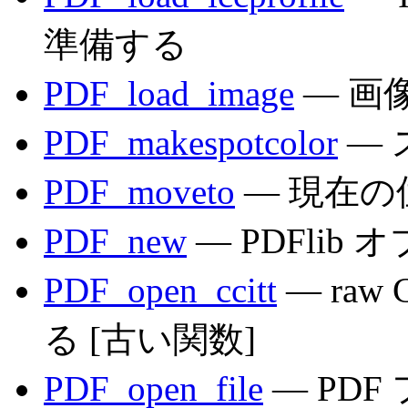
準備する
PDF_load_image
— 画
PDF_makespotcolor
— 
PDF_moveto
— 現在の
PDF_new
— PDFli
PDF_open_ccitt
— ra
る [古い関数]
PDF_open_file
— PD