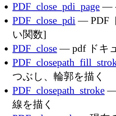
PDF_close_pdi_page
—
PDF_close_pdi
— PD
い関数]
PDF_close
— pdf ド
PDF_closepath_fill_stro
つぶし、輪郭を描く
PDF_closepath_stroke
—
線を描く