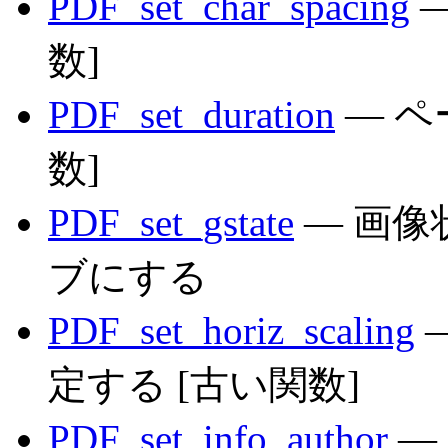
PDF_set_char_spacing
—
数]
PDF_set_duration
— ペ
数]
PDF_set_gstate
— 画
ブにする
PDF_set_horiz_scaling
定する [古い関数]
PDF_set_info_author
— 