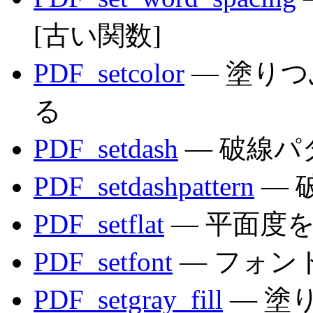
[古い関数]
PDF_setcolor
— 塗り
る
PDF_setdash
— 破線パ
PDF_setdashpattern
— 
PDF_setflat
— 平面度
PDF_setfont
— フォン
PDF_setgray_fill
— 塗