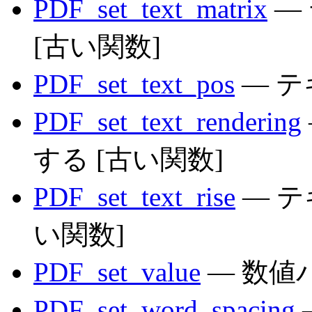
PDF_set_text_matrix
—
[古い関数]
PDF_set_text_pos
— 
PDF_set_text_rendering
する [古い関数]
PDF_set_text_rise
— テ
い関数]
PDF_set_value
— 数値
PDF_set_word_spacing