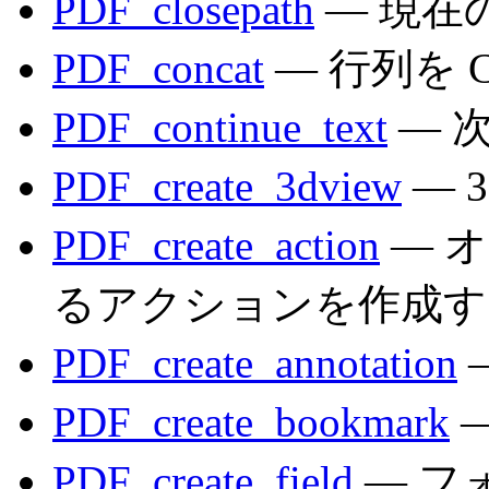
PDF_closepath
— 現在
PDF_concat
— 行列を 
PDF_continue_text
— 
PDF_create_3dview
— 
PDF_create_action
— 
るアクションを作成す
PDF_create_annotation
PDF_create_bookmark
PDF_create_field
— フ