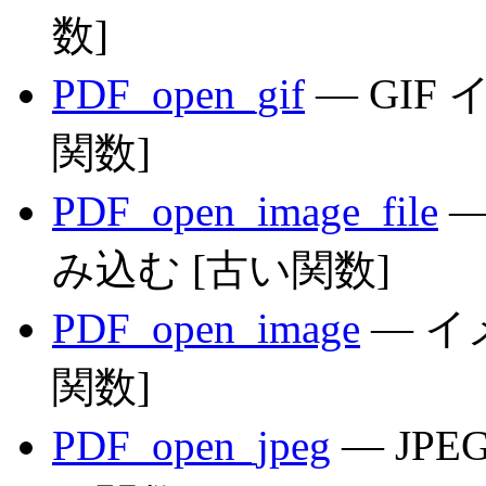
数]
PDF_open_gif
— GIF
関数]
PDF_open_image_file
—
み込む [古い関数]
PDF_open_image
— イ
関数]
PDF_open_jpeg
— JP