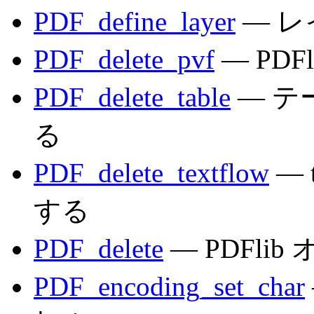
PDF_define_layer
— 
PDF_delete_pvf
— PD
PDF_delete_table
— テ
る
PDF_delete_textflow
— 
する
PDF_delete
— PDFl
PDF_encoding_set_char