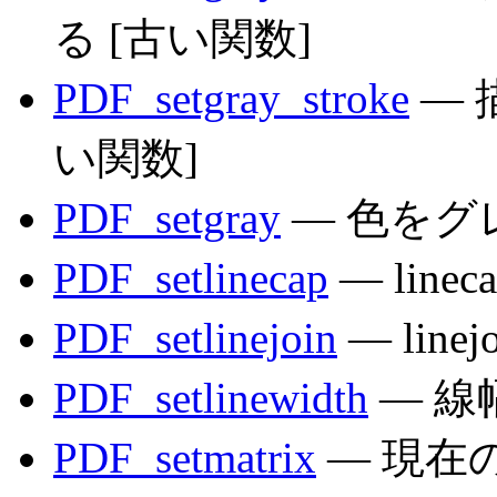
る [古い関数]
PDF_setgray_stroke
— 
い関数]
PDF_setgray
— 色をグ
PDF_setlinecap
— lin
PDF_setlinejoin
— lin
PDF_setlinewidth
— 線
PDF_setmatrix
— 現在