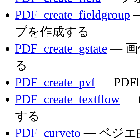
PDF_create_fieldgroup
プを作成する
PDF_create_gstate
— 
る
PDF_create_pvf
— PD
PDF_create_textflow
— 
する
PDF_curveto
— ベジエ