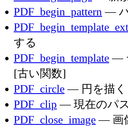
PDF_begin_pattern
— 
PDF_begin_template_ex
する
PDF_begin_template
—
[古い関数]
PDF_circle
— 円を描く
PDF_clip
— 現在のパ
PDF_close_image
— 画