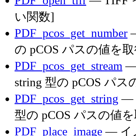
PDF_open_tiff
— TIF
い関数]
PDF_pcos_get_number
—
の pCOS パスの値を
PDF_pcos_get_stream
—
string 型の pCOS
PDF_pcos_get_string
— 
型の pCOS パスの値
PDF_place_image
— イ