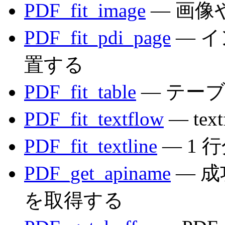
PDF_fit_image
— 画像
PDF_fit_pdi_page
— イ
置する
PDF_fit_table
— テー
PDF_fit_textflow
— te
PDF_fit_textline
— 1
PDF_get_apiname
— 成
を取得する