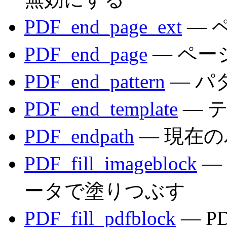
PDF_end_page_ext
— 
PDF_end_page
— ペー
PDF_end_pattern
— パ
PDF_end_template
— 
PDF_endpath
— 現在
PDF_fill_imageblock
—
ータで塗りつぶす
PDF_fill_pdfblock
— 