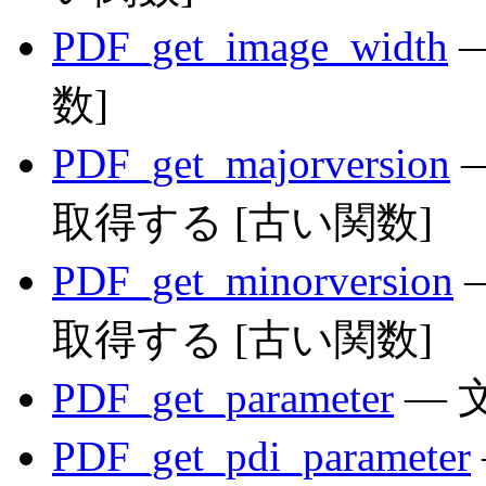
PDF_get_image_width
—
数]
PDF_get_majorversion
取得する [古い関数]
PDF_get_minorversion
取得する [古い関数]
PDF_get_parameter
— 
PDF_get_pdi_parameter