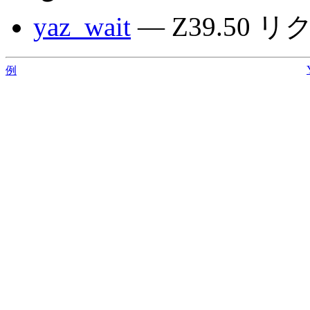
yaz_wait
— Z39.50
例