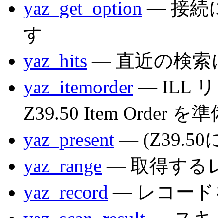
yaz_get_option
— 接続
す
yaz_hits
— 直近の検
yaz_itemorder
— ILL
Z39.50 Item Order 
yaz_present
— (Z39.
yaz_range
— 取得する
yaz_record
— レコード