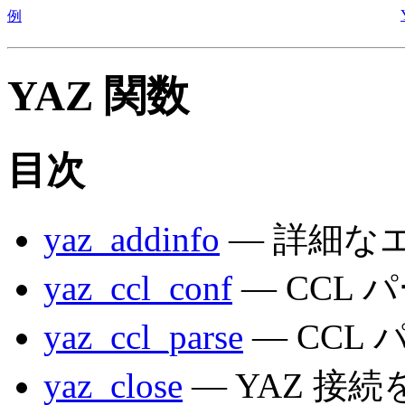
例
YAZ 関数
目次
yaz_addinfo
— 詳細な
yaz_ccl_conf
— CCL
yaz_ccl_parse
— CCL
yaz_close
— YAZ 接