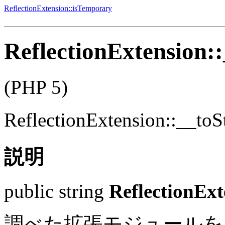
ReflectionExtension::isTemporary
ReflectionExtension:
(PHP 5)
ReflectionExtension::__toS
説明
public
string
ReflectionExt
調べた拡張モジュールを