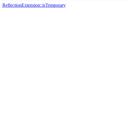
ReflectionExtension::isTemporary