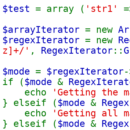
$test
= array (
'str1'
$arrayIterator
= new
Ar
$regexIterator
= new
Re
z]+/'
,
RegexIterator
::
G
$mode
=
$regexIterator
-
if (
$mode
&
RegexIterat
echo
'Getting the m
} elseif (
$mode
&
Regex
echo
'Getting all m
} elseif (
$mode
&
Regex