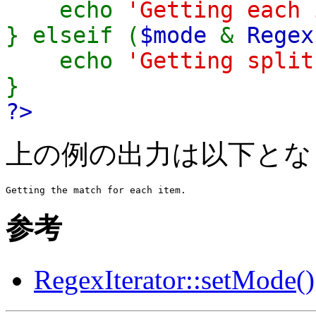
echo
'Getting each 
} elseif (
$mode
&
Regex
echo
'Getting split
}
?>
上の例の出力は以下とな
参考
RegexIterator::setMode()