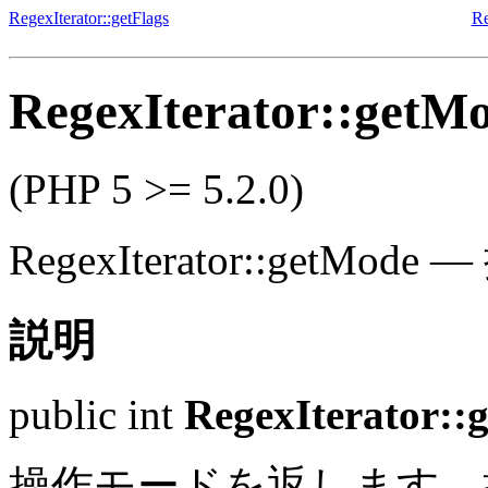
RegexIterator::getFlags
Re
RegexIterator::getM
(PHP 5 >= 5.2.0)
RegexIterator::getMode
—
説明
public
int
RegexIterator::
操作モードを返します。