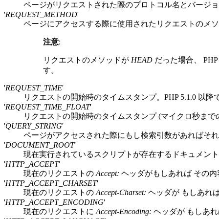
ページがリクエストされた際のプロトコル名とバージョン
'
REQUEST_METHOD
'
ページにアクセスする際に使用されたリクエストのメソッ
注意
:
リクエストのメソッドが
HEAD
だった場合、 P
す。
'
REQUEST_TIME
'
リクエストの開始時のタイムスタンプ。PHP 5.1.0 以
'
REQUEST_TIME_FLOAT
'
リクエストの開始時のタイムスタンプ (マイクロ秒までの精度)
'
QUERY_STRING
'
ページがアクセスされた際にもし検索引数があればそれ
'
DOCUMENT_ROOT
'
現在実行されているスクリプトが存在するドキュメント
'
HTTP_ACCEPT
'
現在のリクエストの
Accept:
ヘッダがもしあれば その内
'
HTTP_ACCEPT_CHARSET
'
現在のリクエストの
Accept-Charset:
ヘッダが もしあれば
'
HTTP_ACCEPT_ENCODING
'
現在のリクエストに
Accept-Encoding:
ヘッダが もしあれば