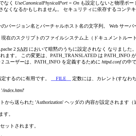
でなく
UseCanonicalPhysicalPort = On
も設定しないと物理ポート
返さなくなるかもしれません。 セキュリティに依存するコンテ
のバージョン名とバーチャルホスト名の文字列。 Web サー
 現在のスクリプトのファイルシステム上（ドキュメントルート
ache 2
SAPI
において暗黙のうちに設定されなく なりました。一方、
れます。 この変更は、
PATH_TRANSLATED
は
PATH_INFO
が
he 2 ユーザーは、
PATH_INFO
を定義するために
httpd.conf
の中
指定するのに有用です。
__FILE__
定数には、カレント(すなわち
'
/index.html
'
から送られた 'Authorization' ヘッダの 内容が設定さ
ます。
がセットされます。