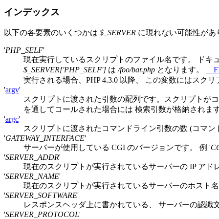
インデックス
以下の各要素のいくつかは
$_SERVER
に現れない可能性があり
'
PHP_SELF
'
現在実行しているスクリプトのファイル名です。 ドキ
$_SERVER['PHP_SELF']
は
/foo/bar.php
となります。
__F
実行される場合、PHP 4.3.0 以降、 この変数に
'
argv
'
スクリプトに渡された引数の配列です。スクリプトがコマ
を通してコールされた場合には 検索引数が格納されま
'
argc
'
スクリプトに渡されたコマンドライン引数の数 (コマン
'
GATEWAY_INTERFACE
'
サーバーが使用している CGI のバージョンです。 例 '
CG
'
SERVER_ADDR
'
現在のスクリプトが実行されているサーバーの IP アド
'
SERVER_NAME
'
現在のスクリプトが実行されているサーバーのホスト名
'
SERVER_SOFTWARE
'
レスポンスヘッダ上に書かれている、 サーバーの認識
'
SERVER_PROTOCOL
'