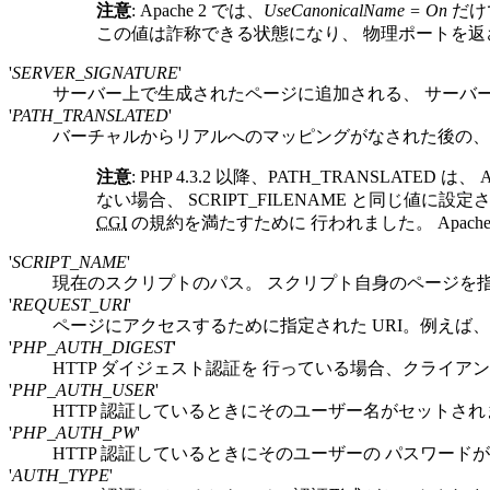
注意
:
Apache 2 では、
UseCanonicalName = On
だけ
この値は詐称できる状態になり、 物理ポートを
'
SERVER_SIGNATURE
'
サーバー上で生成されたページに追加される、 サーバー
'
PATH_TRANSLATED
'
バーチャルからリアルへのマッピングがなされた後の、
注意
:
PHP 4.3.2 以降、
PATH_TRANSLATED
は、 Ap
ない場合、
SCRIPT_FILENAME
と同じ値に設定さ
CGI
の規約を満たすために 行われました。
Apac
'
SCRIPT_NAME
'
現在のスクリプトのパス。 スクリプト自身のページを
'
REQUEST_URI
'
ページにアクセスするために指定された URI。例えば、 
'
PHP_AUTH_DIGEST
'
HTTP ダイジェスト認証を 行っている場合、クライアント
'
PHP_AUTH_USER
'
HTTP 認証しているときにそのユーザー名がセットされ
'
PHP_AUTH_PW
'
HTTP 認証しているときにそのユーザーの パスワード
'
AUTH_TYPE
'