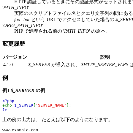
HTTP 認証しているときにその認証形式がセットされま
'
PATH_INFO
'
実際のスクリプトファイル名とクエリ文字列の間にある
foo=bar
という URL でアクセスしていた場合の
$_SERVE
'
ORIG_PATH_INFO
'
PHP で処理される前の '
PATH_INFO
' の原本。
変更履歴
バージョン
説明
4.1.0
$_SERVER
が導入され、
$HTTP_SERVER_VARS
例
例1
$_SERVER
の例
<?php
echo
$_SERVER
[
'SERVER_NAME'
];
?>
上の例の出力は、 たとえば以下のようになります。