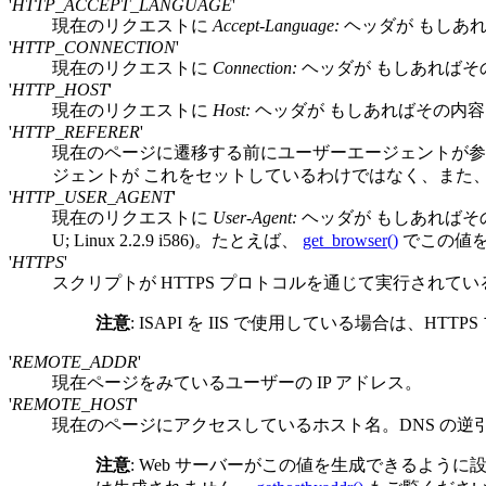
'
HTTP_ACCEPT_LANGUAGE
'
現在のリクエストに
Accept-Language:
ヘッダが もしあれ
'
HTTP_CONNECTION
'
現在のリクエストに
Connection:
ヘッダが もしあればその
'
HTTP_HOST
'
現在のリクエストに
Host:
ヘッダが もしあればその内容
'
HTTP_REFERER
'
現在のページに遷移する前にユーザーエージェントが参
ジェントが これをセットしているわけではなく、また
'
HTTP_USER_AGENT
'
現在のリクエストに
User-Agent:
ヘッダが もしあればそ
U; Linux 2.2.9 i586)
。たとえば、
get_browser()
でこの値を
'
HTTPS
'
スクリプトが HTTPS プロトコルを通じて実行されて
注意
:
ISAPI を IIS で使用している場合は、
'
REMOTE_ADDR
'
現在ページをみているユーザーの IP アドレス。
'
REMOTE_HOST
'
現在のページにアクセスしているホスト名。DNS の逆
注意
:
Web サーバーがこの値を生成できるように設定