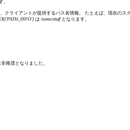
す。
、クライアントが提供するパス名情報。 たとえば、現在のス
R['PATH_INFO']
は
/some/stuff
となります。
は非推奨となりました。