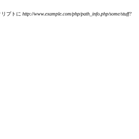
クリプトに
http://www.example.com/php/path_info.php/some/stuff?