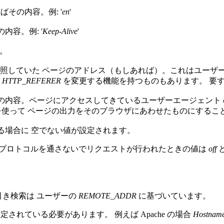
ばその内容。例: '
en
'
内容。例: '
Keep-Alive
'
。
照していた ページのアドレス（もしあれば）。これはユーザ
、
HTTP_REFERER
を変更する機能を持つものもあります。 要
の内容。ページにアクセスしてきているユーザーエージェント
使って ページの出力をそのブラウザにあわせたものにすること
いる場合に 空でない値が設定されます。
HTTPS プロトコルを通さないでリクエストが行われたときの値は
off
引き検索は ユーザーの
REMOTE_ADDR
に基づいています。
されている必要があります。 例えば Apache の場合
Hostnam