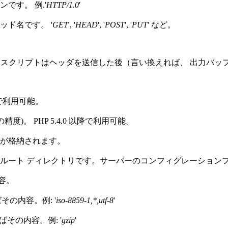
です。 例.'
HTTP/1.0
'
ド名です。 '
GET
', '
HEAD
', '
POST
', '
PUT
' など。
HP スクリプトはヘッダを送信した後（言い換えれば、 出力バ
降で利用可能。
。 PHP 5.4.0 以降で利用可能。
が格納されます。
ルート ディレクトリです。サーバーのコンフィグレーションフ
容。
その内容。例: '
iso-8859-1,*,utf-8
'
その内容。例: '
gzip
'