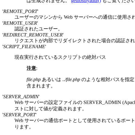
は生成されません。
gethostbyaddr()
もご覧くださ
'
REMOTE_PORT
'
ユーザーのマシンから Web サーバーへの通信に使用さ
'
REMOTE_USER
'
認証されたユーザー。
'
REDIRECT_REMOTE_USER
'
リクエストが内部でリダイレクトされた場合の認証され
'
SCRIPT_FILENAME
'
現在実行されているスクリプトの絶対パス
注意
:
file.php
あるいは
../file.php
のような相対パスを指定し
含まれます。
'
SERVER_ADMIN
'
Web サーバーの設定ファイルの SERVER_ADMIN
ストに対して値が定義されます。
'
SERVER_PORT
'
Web サーバーの通信ポートとして使用されているポート
ります。