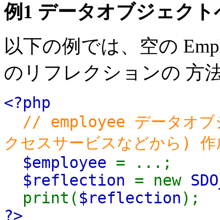
例1 データオブジェク
以下の例では、空の Emp
のリフレクションの 方
<?php
// employee データ
クセスサービスなどから) 作
$employee
= ...;
$reflection
= new
SDO
print(
$reflection
);
?>