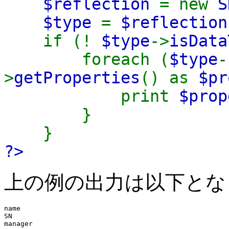
$reflection
= new
S
$type
=
$reflection
if (!
$type
->
isData
foreach (
$type
-
>
getProperties
() as
$pr
print
$prop
}
}
?>
上の例の出力は以下とな
name

SN
