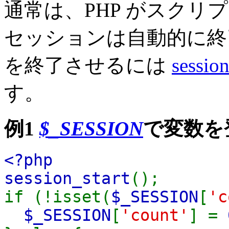
通常は、PHP がスクリ
セッションは自動的に終
を終了させるには
sessio
す。
例1
$_SESSION
で変数を
<?php
session_start
();
if (!isset(
$_SESSION
[
'c
$_SESSION
[
'count'
] =