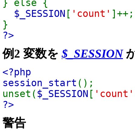
} else {
$_SESSION
[
'count'
]++;
}
?>
例2 変数を
$_SESSION
<?php
session_start
();
unset(
$_SESSION
[
'count'
?>
警告