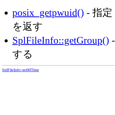
posix_getpwuid()
- 指
を返す
SplFileInfo::getGroup()
する
SplFileInfo::getMTime