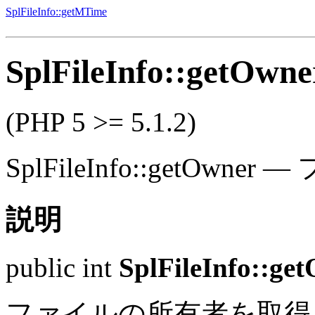
SplFileInfo::getMTime
SplFileInfo::getOwne
(PHP 5 >= 5.1.2)
SplFileInfo::getOwner
—
説明
public
int
SplFileInfo::ge
ファイルの所有者を取得し