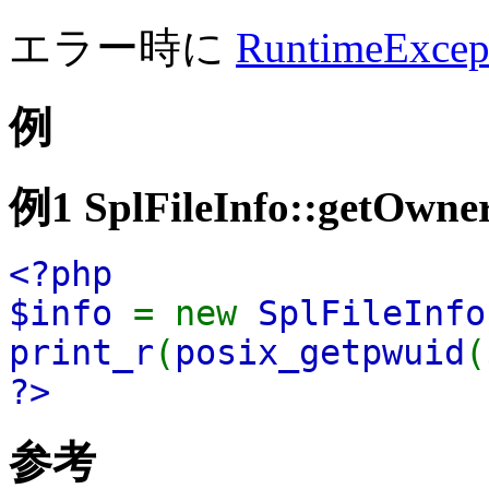
エラー時に
RuntimeExcep
例
例1
SplFileInfo::getOwner
<?php
$info
= new
SplFileInfo
print_r
(
posix_getpwuid
(
?>
参考