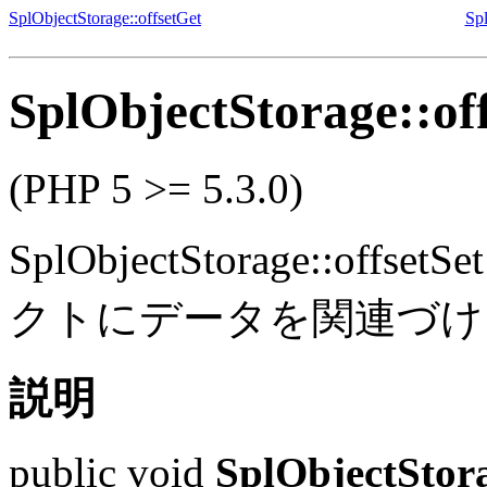
SplObjectStorage::offsetGet
Sp
SplObjectStorage::off
(PHP 5 >= 5.3.0)
SplObjectStorage::offsetSet
クトにデータを関連づけ
説明
public
void
SplObjectStora