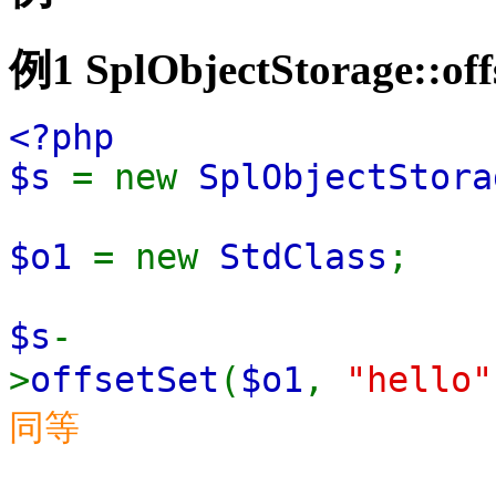
例1
SplObjectStorage::off
<?php
$s
= new
SplObjectStora
$o1
= new
StdClass
;
$s
-
>
offsetSet
(
$o1
,
"hello"
同等