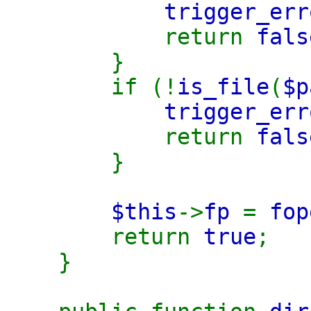
trigger_err
return
fals
}
if (!
is_file
(
$p
trigger_err
return
fals
}
$this
->
fp
=
fop
return
true
;
}