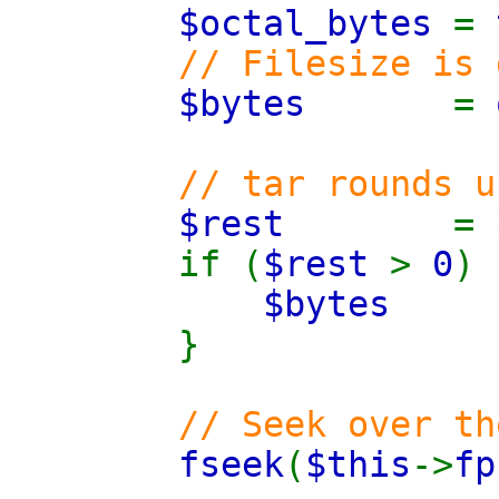
$octal_bytes
=
// Filesize is 
$bytes
=
// tar rounds u
$rest
=
if (
$rest
>
0
) 
$byte
}
// Seek over th
fseek
(
$this
->
fp