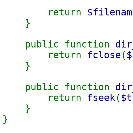
return
$filenam
}
public function
dir
return
fclose
(
$
}
public function
dir
return
fseek
(
$t
}
}