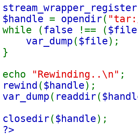
stream_wrapper_register
$handle
=
opendir
(
"tar:
while (
false
!== (
$fil
var_dump
(
$file
);
}
echo
"Rewinding..\n"
;
rewind
(
$handle
);
var_dump
(
readdir
(
$handl
closedir
(
$handle
);
?>