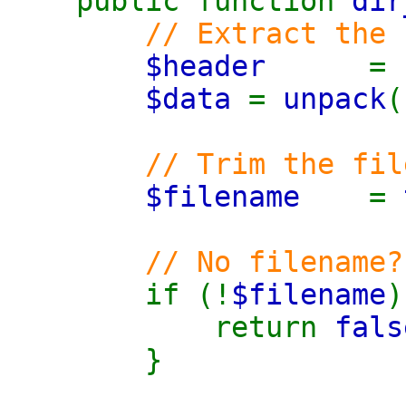
public function
dir
// Extract the 
$header
=
$data
=
unpack
(
// Trim the fil
$filename
=
// No filename?
if (!
$filename
)
return
fals
}