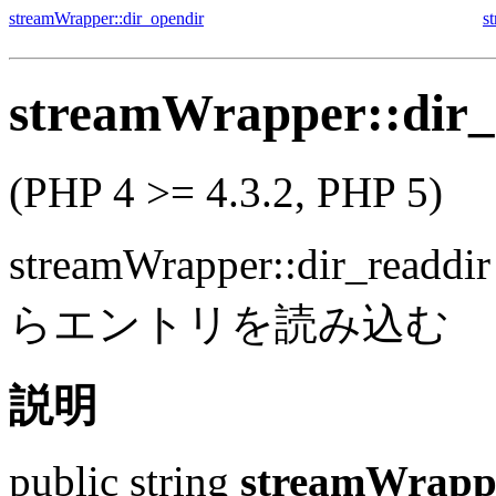
streamWrapper::dir_opendir
s
streamWrapper::dir_
(PHP 4 >= 4.3.2, PHP 5)
streamWrapper::dir_readdir
らエントリを読み込む
説明
public
string
streamWrappe