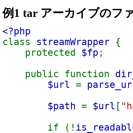
例1 tar アーカイブの
<?php
class
streamWrapper
{
protected
$fp
;
public function
dir
$url
=
parse_ur
$path
=
$url
[
"h
if (!
is_readabl