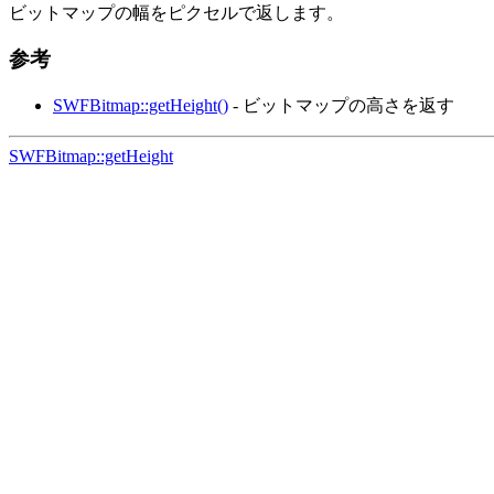
ビットマップの幅をピクセルで返します。
参考
SWFBitmap::getHeight()
- ビットマップの高さを返す
SWFBitmap::getHeight