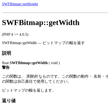
SWFBitmap::getHeight
SWFBitmap::getWidth
(PHP 4 >= 4.0.5)
SWFBitmap::getWidth
—
ビットマップの幅を返す
説明
float
SWFBitmap::getWidth
(
void
)
警告
この関数は、
実験的
なものです。この関数の動作・ 名前・そ
の関数は自己責任で使用してください。
ビットマップの幅を返します。
返り値