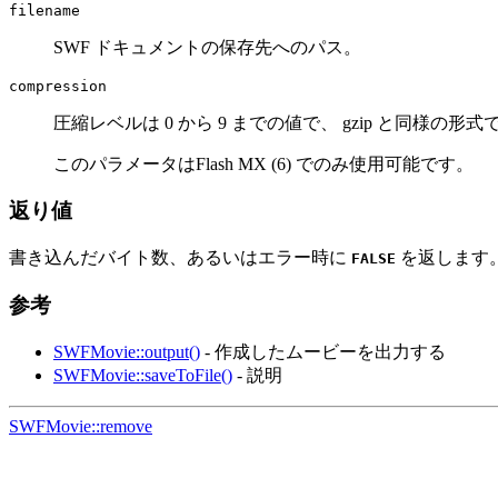
filename
SWF ドキュメントの保存先へのパス。
compression
圧縮レベルは 0 から 9 までの値で、 gzip と同様の形
このパラメータはFlash MX (6) でのみ使用可能です。
返り値
書き込んだバイト数、あるいはエラー時に
を返します
FALSE
参考
SWFMovie::output()
- 作成したムービーを出力する
SWFMovie::saveToFile()
- 説明
SWFMovie::remove