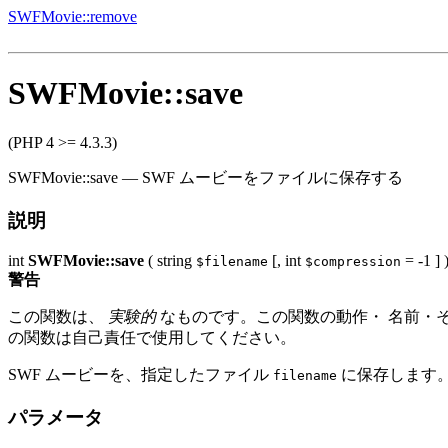
SWFMovie::remove
SWFMovie::save
(PHP 4 >= 4.3.3)
SWFMovie::save
—
SWF ムービーをファイルに保存する
説明
int
SWFMovie::save
(
string
[,
int
= -1
] 
$filename
$compression
警告
この関数は、
実験的
なものです。この関数の動作・ 名前・そ
の関数は自己責任で使用してください。
SWF ムービーを、指定したファイル
に保存します
filename
パラメータ