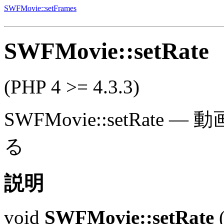
SWFMovie::setFrames
SWFMovie::setRate
(PHP 4 >= 4.3.3)
SWFMovie::setRate
—
動
る
説明
void
SWFMovie::setRate