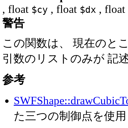
,
float
,
float
,
float
$cy
$dx
警告
この関数は、 現在のと
引数のリストのみが 記
参考
SWFShape::drawCubicTo
た三つの制御点を使用