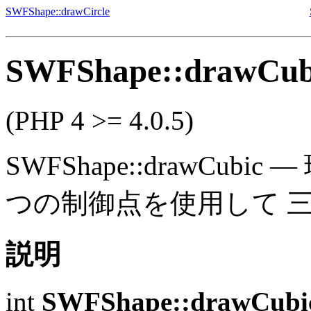
SWFShape::drawCircle
SWFShape::drawCub
(PHP 4 >= 4.0.5)
SWFShape::drawCubic
—
つの制御点を使用して 
説明
int
SWFShape::drawCubi