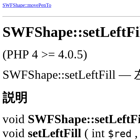
SWFShape::movePenTo
SWFShape::setLeftFi
(PHP 4 >= 4.0.5)
SWFShape::setLeftFill
—
説明
void
SWFShape::setLeftFi
void
setLeftFill
(
int
$red