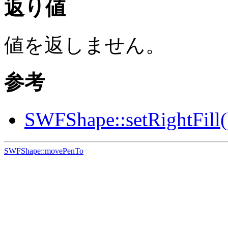
返り値
値を返しません。
参考
SWFShape::setRightFill(
SWFShape::movePenTo