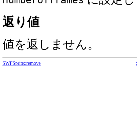
numberofframes
返り値
値を返しません。
SWFSprite::remove