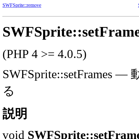
SWFSprite::remove
SWFSprite::setFram
(PHP 4 >= 4.0.5)
SWFSprite::setFrames
—
る
説明
void
SWFSprite::setFram