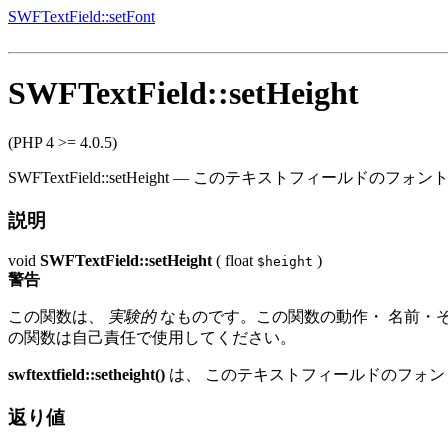
SWFTextField::setFont
SWFTextField::setHeight
(PHP 4 >= 4.0.5)
SWFTextField::setHeight
—
このテキストフィールドのフォン
説明
void
SWFTextField::setHeight
(
float
)
$height
警告
この関数は、
実験的
なものです。この関数の動作・ 名前・そ
の関数は自己責任で使用してください。
swftextfield::setheight()
は、 このテキストフィールドのフォ
返り値