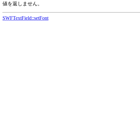
値を返しません。
SWFTextField::setFont