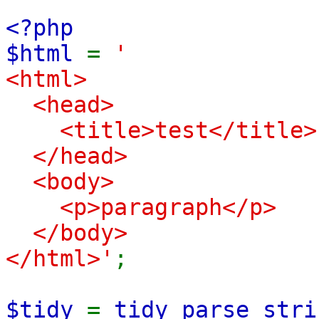
<?php
$html
=
'
<html>
<head>
<title>test</title>
</head>
<body>
<p>paragraph</p>
</body>
</html>'
;
$tidy
=
tidy_parse_stri