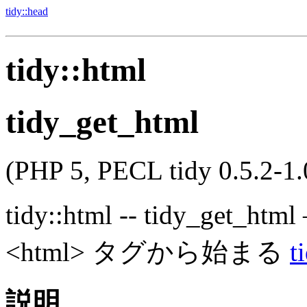
tidy::head
tidy::html
tidy_get_html
(PHP 5, PECL tidy 0.5.2-1.
tidy::html
--
tidy_get_html
<html> タグから始まる
t
説明