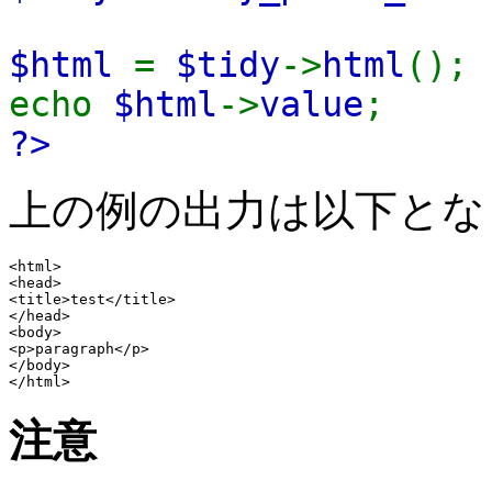
$html
=
$tidy
->
html
();
echo
$html
->
value
;
?>
上の例の出力は以下とな
<html>

<head>

<title>test</title>

</head>

<body>

<p>paragraph</p>

</body>

注意